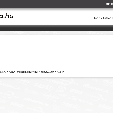
BEJ
KAPCSOLA
•
•
•
ELEK
ADATVÉDELEM
IMPRESSZUM
GYIK