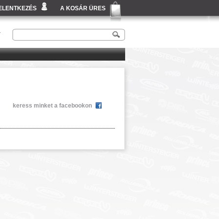
ELENTKEZÉS
A KOSÁR ÜRES
T
keress minket a facebookon