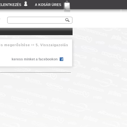
ELENTKEZÉS
A KOSÁR ÜRES
T
››
és megerősítése
5. Visszaigazolás
keress minket a facebookon